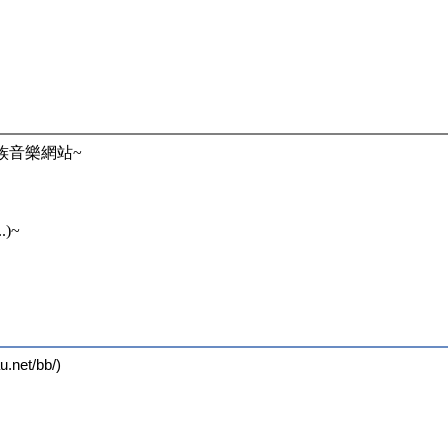
族音樂網站~
.)~
et/bb/)