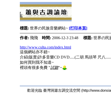
標題:
世界の民族音樂網站~
[打印本頁]
作者:
飛飛
時間:
2006-12-3 23:48
標題:
世界の民
http://www.culta.com/index.html
這個網站亦不錯~
介紹(販賣)許多音樂CD DVD.....(二胡 馬頭琴 尺八......
如何買到我不知道~
裡頭有很多免費 "
試聽
"~
歡迎光臨 臺灣洞簫古調交流空間 (http://www.donsiau.n