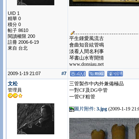
UID 1
精華 0
積分 0
帖子 8610
閱讀權限 200
平生鍾愛風流古
註冊 2006-6-19
會曲知音絃管鳴
來自 台北
淡看人間名利事
琴書山水寄閒情
www.donsiau.net
2009-1-19 21:07
#7
文松
三管製作中內外兼備極品
管理員
一對CF及DG中管
一管CF粗管
圖片附件
:
3.jpg
(2009-1-19 21: