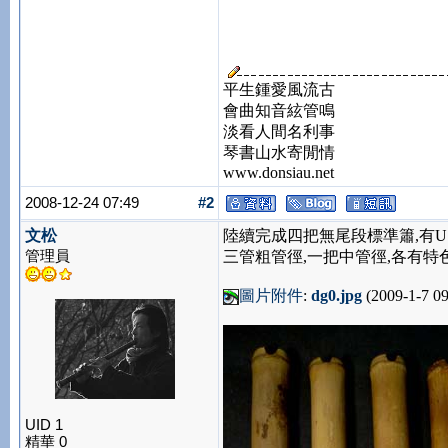
平生鍾愛風流古
會曲知音絃管鳴
淡看人間名利事
琴書山水寄閒情
www.donsiau.net
2008-12-24 07:49
#2
文松
陸續完成四把無尾段標準簫,有U
管理員
三管粗管徑,一把中管徑,各有特色
圖片附件
:
dg0.jpg
(2009-1-7 09
UID 1
精華 0