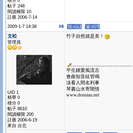
積分 0
帖子 248
閱讀權限 10
註冊 2006-7-14
2009-1-7 14:38
#4
文松
竹子自然就是美！
管理員
平生鍾愛風流古
會曲知音絃管鳴
淡看人間名利事
琴書山水寄閒情
UID 1
www.donsiau.net
精華 0
積分 0
帖子 8610
閱讀權限 200
註冊 2006-6-19
來自 台北