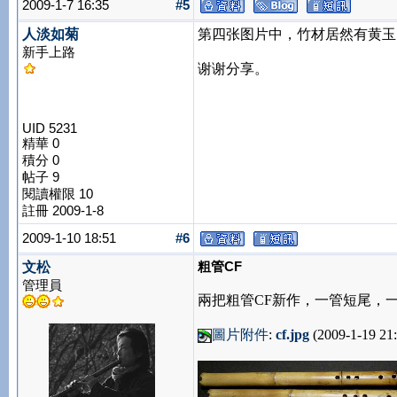
2009-1-7 16:35
#5
人淡如菊
第四张图片中，竹材居然有黄玉
新手上路
谢谢分享。
UID 5231
精華 0
積分 0
帖子 9
閱讀權限 10
註冊 2009-1-8
2009-1-10 18:51
#6
粗管CF
文松
管理員
兩把粗管CF新作，一管短尾，
圖片附件
:
cf.jpg
(2009-1-19 21: