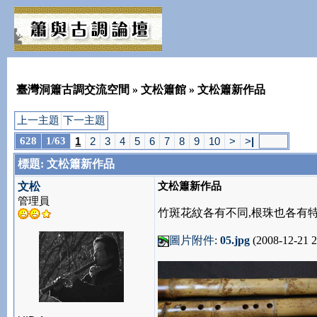
臺灣洞簫古調交流空間
»
文松簫館
» 文松簫新作品
上一主題
下一主題
628
1/63
1
2
3
4
5
6
7
8
9
10
>
>
|
標題: 文松簫新作品
文松簫新作品
文松
管理員
竹斑花紋各有不同,根珠也各有
圖片附件
:
05.jpg
(2008-12-21 2