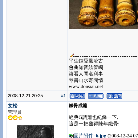
平生鍾愛風流古
會曲知音絃管鳴
淡看人間名利事
琴書山水寄閒情
www.donsiau.net
2008-12-21 20:25
#1
鐵骨成簫
文松
管理員
經典G調簫也紀錄一下,
這是一把難得陳年鐵骨:
圖片附件
:
6.jpg
(2008-12-24 07