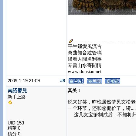
平生鍾愛風流古
會曲知音絃管鳴
淡看人間名利事
琴書山水寄閒情
www.donsiau.net
2009-1-19 21:09
#8
真美！
南詔譽兒
新手上路
说来好笑，昨晚居然梦见文松老
一个环节，还和您侃价了，嗬.....
这几支宝箫制成后，不知将归何人
UID 153
精華 0
積分 0