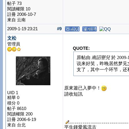
帖子 73
閱讀權限 10
註冊 2006-10-7
來自 云南
2009-1-19 23:21
#9
文松
管理員
QUOTE:
原帖由
南詔譽兒
於 2009-
说来好笑，昨晚居然梦见
支了，其中一个环节，还和您
原來簫已入夢中！
UID 1
請收短訊
精華 0
積分 0
帖子 8610
閱讀權限 200
註冊 2006-6-19
來自 台北
平生鍾愛風流古