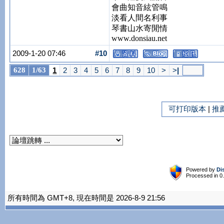
會曲知音絃管鳴
淡看人間名利事
琴書山水寄閒情
www.donsiau.net
2009-1-20 07:46
#10
628
1/63
1
2
3
4
5
6
7
8
9
10
>
>
|
可打印版本
|
推
Powered by
Di
Processed in 0
所有時間為 GMT+8, 現在時間是 2026-8-9 21:56