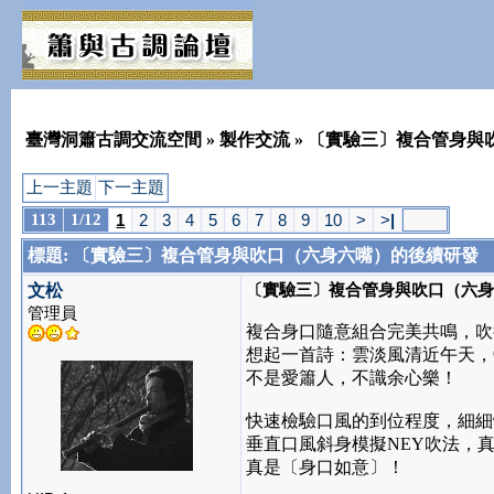
臺灣洞簫古調交流空間
»
製作交流
» 〔實驗三〕複合管身與
上一主題
下一主題
113
1/12
1
2
3
4
5
6
7
8
9
10
>
>
|
標題: 〔實驗三〕複合管身與吹口（六身六嘴）的後續研發
〔實驗三〕複合管身與吹口（六
文松
管理員
複合身口隨意組合完美共鳴，吹
想起一首詩：雲淡風清近午天，
不是愛簫人，不識余心樂！
快速檢驗口風的到位程度，細細
垂直口風斜身模擬NEY吹法，
真是〔身口如意〕！