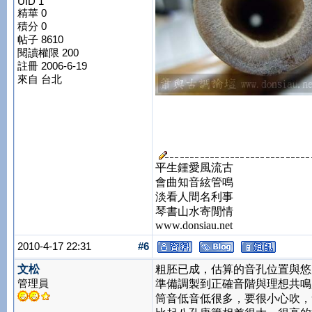
UID 1
精華 0
積分 0
帖子 8610
閱讀權限 200
註冊 2006-6-19
來自 台北
平生鍾愛風流古
會曲知音絃管鳴
淡看人間名利事
琴書山水寄閒情
www.donsiau.net
2010-4-17 22:31
#6
文松
粗胚已成，估算的音孔位置與悠
管理員
準備調製到正確音階與理想共鳴
筒音低音低很多，要很小心吹，