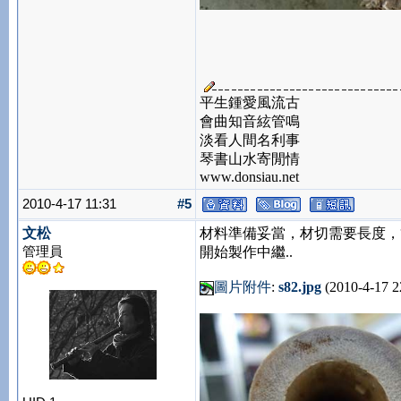
平生鍾愛風流古
會曲知音絃管鳴
淡看人間名利事
琴書山水寄閒情
www.donsiau.net
2010-4-17 11:31
#5
文松
材料準備妥當，材切需要長度，
管理員
開始製作中繼..
圖片附件
:
s82.jpg
(2010-4-17 2