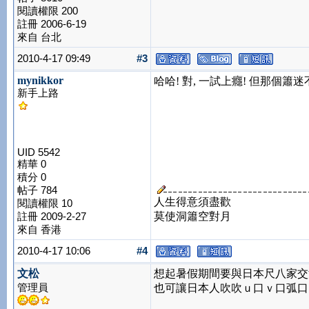
閱讀權限 200
註冊 2006-6-19
來自 台北
2010-4-17 09:49
#3
mynikkor
哈哈! 對, 一試上癮! 但那個簫
新手上路
UID 5542
精華 0
積分 0
帖子 784
人生得意須盡歡
閱讀權限 10
註冊 2009-2-27
莫使洞簫空對月
來自 香港
2010-4-17 10:06
#4
文松
想起暑假期間要與日本尺八家交
管理員
也可讓日本人吹吹ｕ口ｖ口弧口..