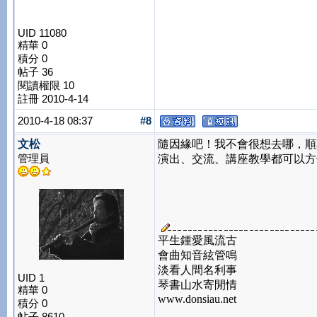
UID 11080
精華 0
積分 0
帖子 36
閱讀權限 10
註冊 2010-4-14
2010-4-18 08:37
#8
文松
隨因緣吧！我不會很想去哪，順
管理員
演出、交流、講座教學都可以方
平生鍾愛風流古
會曲知音絃管鳴
淡看人間名利事
UID 1
琴書山水寄閒情
精華 0
www.donsiau.net
積分 0
帖子 8610