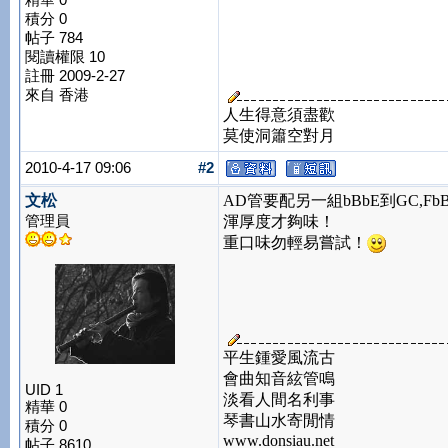
積分 0
帖子 784
閱讀權限 10
註冊 2009-2-27
來自 香港
人生得意須盡歡
莫使洞簫空對月
2010-4-17 09:06
#2
文松
AD管要配另一組bBbE到GC,Fb
管理員
渾厚度才夠味！
重口味勿輕易嘗試！
平生鍾愛風流古
會曲知音絃管鳴
UID 1
淡看人間名利事
精華 0
琴書山水寄閒情
積分 0
www.donsiau.net
帖子 8610