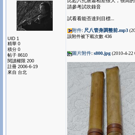
比起八孔唐簫相差很大，很高的
請參考試吹錄音
試看看能否達到目標...
附件
:
尺八管身調整前.mp3
(20
該附件被下載次數 436
UID 1
精華 0
積分 0
圖片附件
:
s800.jpg
(2010-4-22 
帖子 8610
閱讀權限 200
註冊 2006-6-19
來自 台北