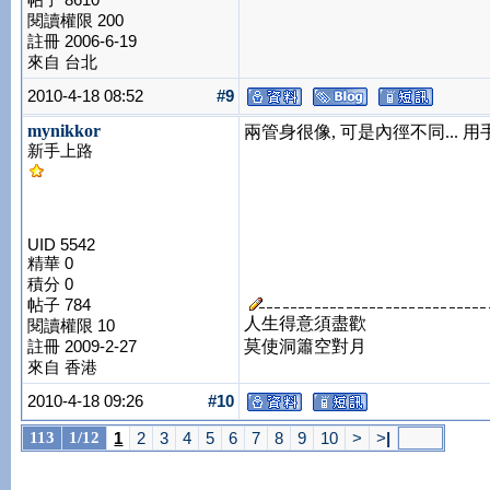
閱讀權限 200
註冊 2006-6-19
來自 台北
2010-4-18 08:52
#9
mynikkor
兩管身很像, 可是內徑不同... 用手
新手上路
UID 5542
精華 0
積分 0
帖子 784
人生得意須盡歡
閱讀權限 10
註冊 2009-2-27
莫使洞簫空對月
來自 香港
2010-4-18 09:26
#10
113
1/12
1
2
3
4
5
6
7
8
9
10
>
>
|