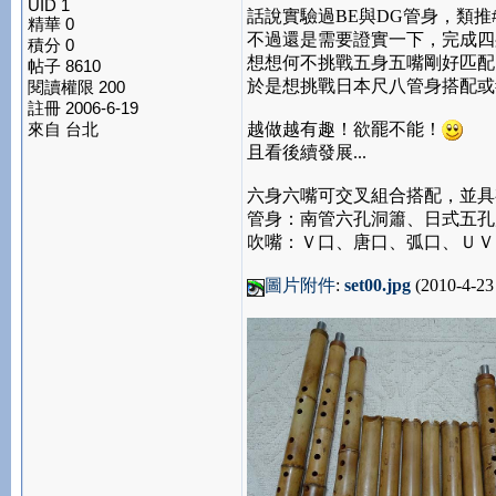
UID 1
話說實驗過BE與DG管身，類推
精華 0
不過還是需要證實一下，完成四
積分 0
想想何不挑戰五身五嘴剛好匹配
帖子 8610
於是想挑戰日本尺八管身搭配或#D
閱讀權限 200
註冊 2006-6-19
來自 台北
越做越有趣！欲罷不能！
且看後續發展...
六身六嘴可交叉組合搭配，並具
管身：南管六孔洞簫、日式五孔
吹嘴：Ｖ口、唐口、弧口、ＵＶ
圖片附件
:
set00.jpg
(2010-4-23 