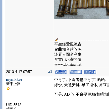
平生鍾愛風流古
會曲知音絃管鳴
淡看人間名利事
琴書山水寄閒情
www.donsiau.net
2010-4-17 07:57
#1
mynikkor
中毒了, 下毒者也中毒了! 哈哈.
新手上路
緣份, 天意安排, 早了退休, 原
可是, AD 管 不會要更粗(和咀
UID 5542
精華 0