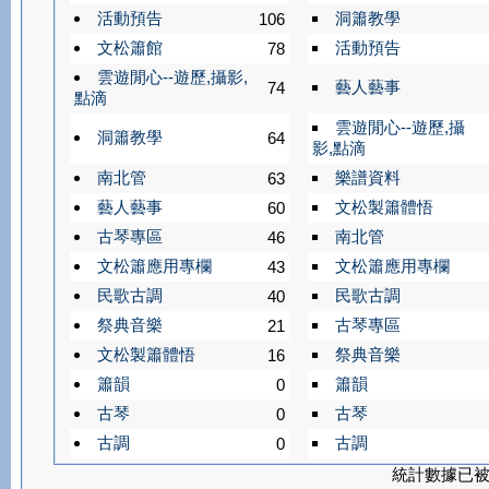
活動預告
洞簫教學
106
文松簫館
活動預告
78
雲遊閒心--遊歷,攝影,
藝人藝事
74
點滴
雲遊閒心--遊歷,攝
洞簫教學
64
影,點滴
南北管
樂譜資料
63
藝人藝事
文松製簫體悟
60
古琴專區
南北管
46
文松簫應用專欄
文松簫應用專欄
43
民歌古調
民歌古調
40
祭典音樂
古琴專區
21
文松製簫體悟
祭典音樂
16
簫韻
簫韻
0
古琴
古琴
0
古調
古調
0
統計數據已被緩存