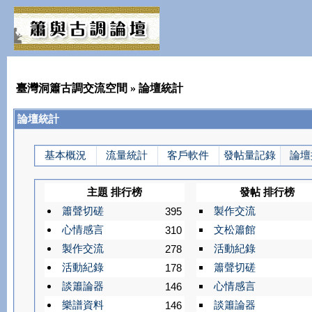
臺灣洞簫古調交流空間
» 論壇統計
論壇統計
基本概況
流量統計
客戶軟件
發帖量記錄
論壇
主題 排行榜
發帖 排行榜
簫聲切磋
製作交流
395
心情感言
文松簫館
310
製作交流
活動紀錄
278
活動紀錄
簫聲切磋
178
談簫論器
心情感言
146
樂譜資料
談簫論器
146